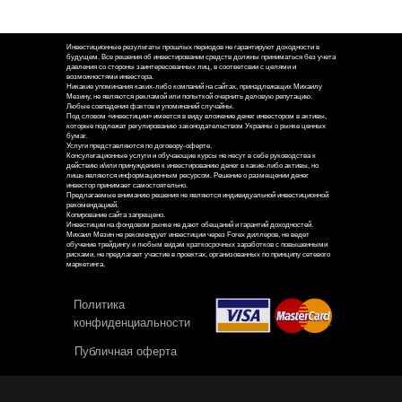
Инвестиционные результаты прошлых периодов не гарантируют доходности в
будущем. Все решения об инвестировании средств должны приниматься без учета
давления со стороны заинтересованных лиц, в соответсвии с целями и
возможностями инвестора.
Никакие упоминания каких-либо компаний на сайтах, принадлежащих Михаилу
Мезину, не являются рекламой или попыткой очернить деловую репутацию.
Любые совпадения фактов и упоминаний случайны.
Под словом «инвестиции» имеется в виду вложение денег инвестором в активы,
которые подлежат регулированию законодательством Украины о рынке ценных
бумаг.
Услуги представляются по договору-оферте.
Консультационные услуги и обучающие курсы не несут в себе руководства к
действию и/или принуждения к инвестированию денег в какие-либо активы, но
лишь являются информационным ресурсом. Решение о размещении денег
инвестор принимает самостоятельно.
Предлагаемые вниманию решения не являются индивидуальной инвестиционной
рекомендацией.
Копирование сайта запрещено.
Инвестиции на фондовом рынке не дают обещаний и гарантий доходностей.
Михаил Мезин не рекомендует инвестиции через Forex диллеров, не ведет
обучение трейдингу и любым видам краткосрочных заработков с повышенными
рисками, не предлагает участие в проектах, организованных по принципу сетевого
маркетинга.
Политика
конфиденциальности
Публичная оферта