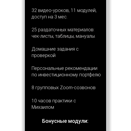
32 видео-уроков, 11 модулей,
"В июле 2020 я создал новый
доступ на 3 мес.
инвестиционный портфель,
25 раздаточных материалов:
основываясь исключительно на
чек-листы, таблицы, мануалы.
тех рекомендациях которые я
даю на курсе".
Домашние задания с
проверкой
Персональные рекомендации
по инвестиционному портфелю
8 групповых Zoom-cозвонов
10 часов практики с
Михаилом
Бонусные модули: