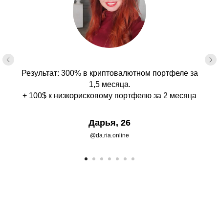
Шаблон инвестиционного
портфеля
Результат: 300% в криптовалютном портфеле за
Записаться
1,5 месяца.
+ 100$ к низкорисковому портфелю за 2 месяца
Дарья, 26
@da.ria.online