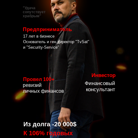
"Удача
сопутствует
храбрым"
Предприниматель
17 лет в бизнесе
Основатель и ген.директор "TvSat"
и "Security-Service"
Инвестор
Провел 100+
Финансовый
ревизий
консультант
личных финансов
- 20 000$
Из долга -20 000$
К 106% годовых